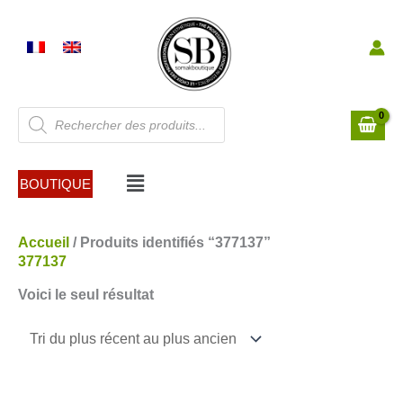
Aller
au
contenu
Recherche
de
produits
Menu
BOUTIQUE
Accueil
/ Produits identifiés “377137”
377137
Voici le seul résultat