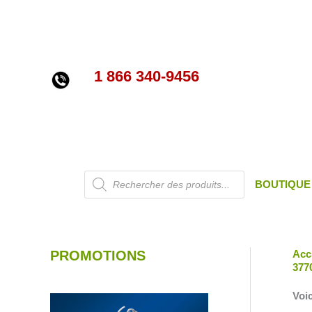
Aller
au
contenu
1 866 340-9456
Recherche
BOUTIQUE
de
produits
PROMOTIONS
Acc
377
Voic