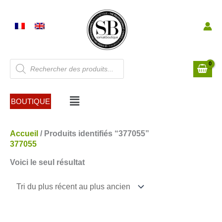
Aller
au
contenu
Recherche
de
produits
Menu
BOUTIQUE
Accueil
/ Produits identifiés “377055”
377055
Voici le seul résultat