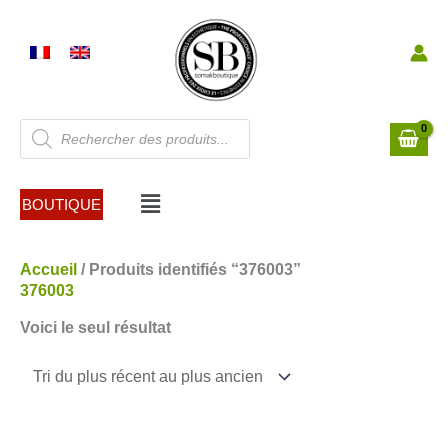
Aller
au
contenu
Recherche
de
produits
Menu
BOUTIQUE
Accueil
/ Produits identifiés “376003”
376003
Voici le seul résultat