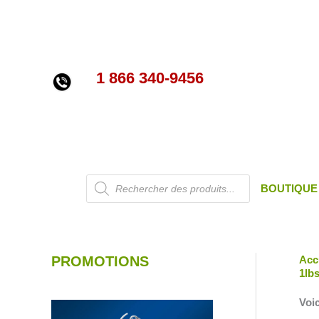
Aller
au
contenu
1 866 340-9456
Recherche
BOUTIQUE
de
produits
PROMOTIONS
Acc
1lb
Voic