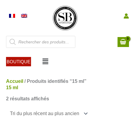
Aller
au
contenu
Recherche
de
produits
Menu
BOUTIQUE
Trié
Accueil
/ Produits identifiés “15 ml”
du
15 ml
plus
2 résultats affichés
récent
au
plus
ancien