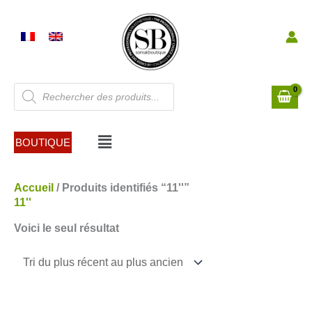
Aller
au
contenu
Recherche
de
produits
Menu
BOUTIQUE
Accueil
/ Produits identifiés “11''”
11''
Voici le seul résultat