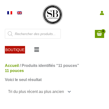
Aller
au
contenu
Recherche
de
produits
Menu
BOUTIQUE
Accueil
/ Produits identifiés “11 pouces”
11 pouces
Voici le seul résultat